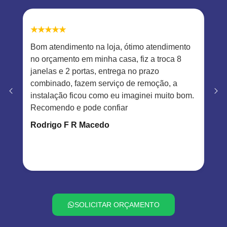
★★★★★
★★
Bom atendimento na loja, ótimo atendimento
Ótim
no orçamento em minha casa, fiz a troca 8
com
janelas e 2 portas, entrega no prazo
meni
combinado, fazem serviço de remoção, a
resp
instalação ficou como eu imaginei muito bom.
nada
Recomendo e pode confiar
aca
Rodrigo F R Macedo
Fab
SOLICITAR ORÇAMENTO