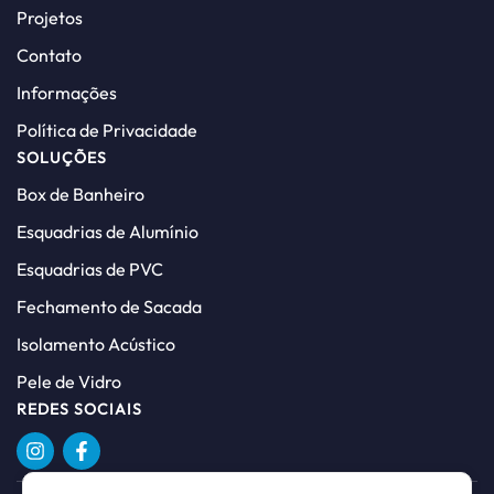
Projetos
Contato
Informações
Política de Privacidade
SOLUÇÕES
Box de Banheiro
Esquadrias de Alumínio
Esquadrias de PVC
Fechamento de Sacada
Isolamento Acústico
Pele de Vidro
REDES SOCIAIS
Copyright © 2026 HL Esquadrias de Alumínio | Todos os Direitos